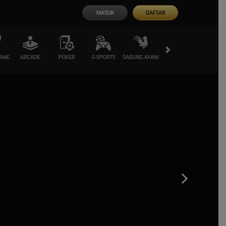
MASUK
DAFTAR
GAME
ARCADE
POKER
E-SPORTS
SABUNG AYAM
PROMOSI