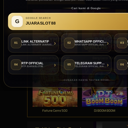
Cari kami di Google
GOOGLE SEARCH
G
JUARASLOT88
LINK ALTERNATIF
WHATSAPP OFFICIAL
›
›
01
02
03
LINK ALTERNATIF JUARASLOT88
WHATSAPP OFFICIAL JUARASLOT88
Gates of Olympus POP
Bang Gacor 1000
RTP OFFICIAL
TELEGRAM SUPPORT
›
›
04
05
06
RTP JUARASLOT88
TELEGRAM OFFICIAL JUARASLOT88
GUNAKAN HANYA TAUTAN RESMI
Fortune Gems 500
DJ BOOM BOOM