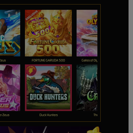
Zeus
FORTUNE GARUDA 500
Gates of Olympus Roulette
r Zeus
Duck Hunters
The Crypt