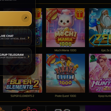
↗
LIVE CHAT
›
LIVE CHAT OFFICIAL JUARASLOT88
Goyang Gaib
Mochi Mania 1000
Epic Ze 
GRUP TELEGRAM
›
GRUP TELEGRAM RESMI OFFICIAL
SUPER ELEMENTS 2
Pirate Quest 1000
Kpop Hunte