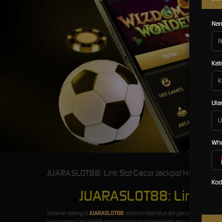
iko****5
IDR
2,380,000.00
Na
Gates of Olympus Super
Scatter
lo****7
IDR
2,015,400.00
Kat
Gates of Olympus 1000
iko****5
IDR
1,999,000.00
Ula
Gates of Olympus Super
Scatter
iko****5
IDR
1,666,000.00
Wha
Gates of Olympus Super
Scatter
JUARASLOT88: Link Slot Gacor Jackpot Hari Ini Si
pe****2
Kod
IDR
1,537,200.00
JUARASLOT88: Link Slot
Gates of Olympus 1000
Selamat datang di
JUARASLOT88
, rekomendasi situs slot gacor jackpot terb
keuntungan. Link Slot88 resmi terpercaya menjadi salah satu yang terlaris d